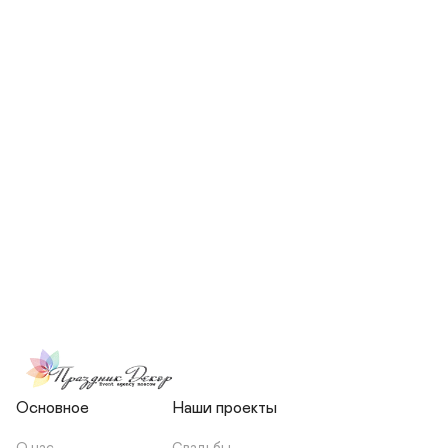
СКОЛЬКО ЧЕЛОВЕК БУДЕТ 
УЧАСТВОВАТЬ В ПОДГОТОВКЕ 
МОЕЙ СВАДЬБЫ?
НЕСЕТЕ ЛИ ВЫ 
ОТВЕТСТВЕННОСТЬ ЗА 
ПОДРЯДЧИКОВ, ИЛИ Я 
ЗАКЛЮЧАЮ С НИМИ 
ОТДЕЛЬНЫЙ ДОГОВОР?
Основное
Наши проекты