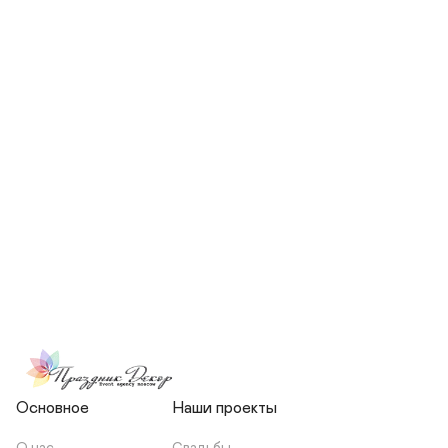
СКОЛЬКО ЧЕЛОВЕК БУДЕТ 
УЧАСТВОВАТЬ В ПОДГОТОВКЕ 
МОЕЙ СВАДЬБЫ?
НЕСЕТЕ ЛИ ВЫ 
ОТВЕТСТВЕННОСТЬ ЗА 
ПОДРЯДЧИКОВ, ИЛИ Я 
ЗАКЛЮЧАЮ С НИМИ 
ОТДЕЛЬНЫЙ ДОГОВОР?
Основное
Наши проекты