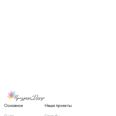
СКОЛЬКО ЧЕЛОВЕК БУДЕТ 
УЧАСТВОВАТЬ В ПОДГОТОВКЕ 
МОЕЙ СВАДЬБЫ?
НЕСЕТЕ ЛИ ВЫ 
ОТВЕТСТВЕННОСТЬ ЗА 
ПОДРЯДЧИКОВ, ИЛИ Я 
ЗАКЛЮЧАЮ С НИМИ 
ОТДЕЛЬНЫЙ ДОГОВОР?
Основное
Наши проекты