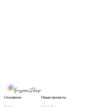
СКОЛЬКО ЧЕЛОВЕК БУДЕТ 
УЧАСТВОВАТЬ В ПОДГОТОВКЕ 
МОЕЙ СВАДЬБЫ?
НЕСЕТЕ ЛИ ВЫ 
ОТВЕТСТВЕННОСТЬ ЗА 
ПОДРЯДЧИКОВ, ИЛИ Я 
ЗАКЛЮЧАЮ С НИМИ 
ОТДЕЛЬНЫЙ ДОГОВОР?
Основное
Наши проекты