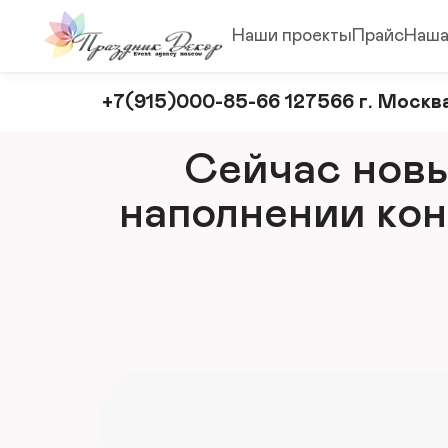
Наши проекты
Прайс
Наша
Оформление
+7(915)000-85-66 127566 г. Москва
и
декорирование
Сейчас новый
мероприятий
наполнении кон